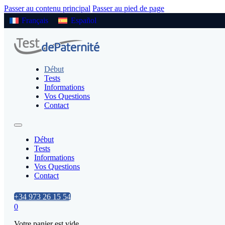
Passer au contenu principal
Passer au pied de page
Français
Español
Début
Tests
Informations
Vos Questions
Contact
Début
Tests
Informations
Vos Questions
Contact
+34 973 26 15 54
0
Votre panier est vide.